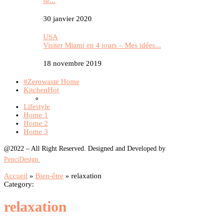
se...
30 janvier 2020
USA
Visiter Miami en 4 jours – Mes idées...
18 novembre 2019
#Zerowaste Home
Kitchen
Hot
Lifestyle
Home 1
Home 2
Home 3
@2022 – All Right Reserved. Designed and Developed by
PenciDesign.
Accueil
»
Bien-être
»
relaxation
Category:
relaxation