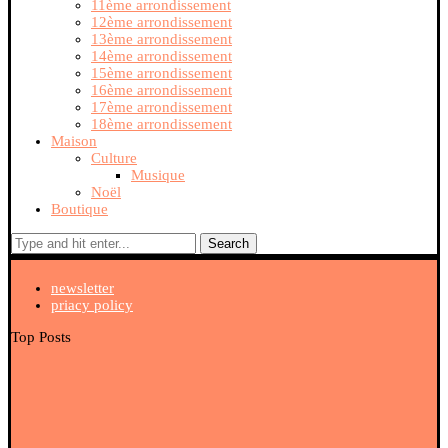
11ème arrondissement
12ème arrondissement
13ème arrondissement
14ème arrondissement
15ème arrondissement
16ème arrondissement
17ème arrondissement
18ème arrondissement
Maison
Culture
Musique
Noël
Boutique
Search
newsletter
priacy policy
Top Posts