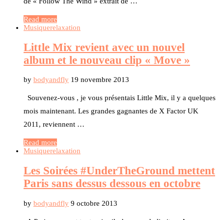
de « Follow The Wind » extrait de …
Read more
Musique
relaxation
Little Mix revient avec un nouvel
album et le nouveau clip « Move »
by
bodyandfly
19 novembre 2013
Souvenez-vous , je vous présentais Little Mix, il y a quelques
mois maintenant. Les grandes gagnantes de X Factor UK
2011, reviennent …
Read more
Musique
relaxation
Les Soirées #UnderTheGround mettent
Paris sans dessus dessous en octobre
by
bodyandfly
9 octobre 2013