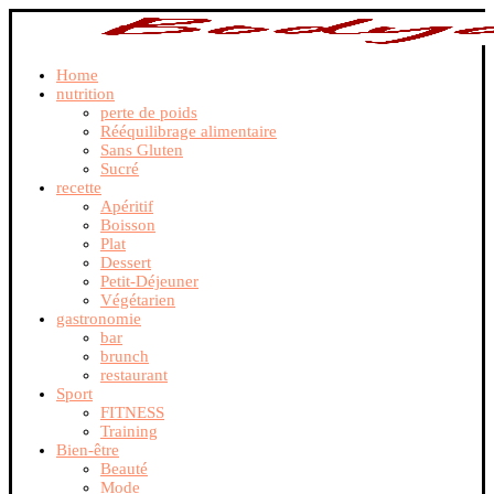
Home
nutrition
perte de poids
Rééquilibrage alimentaire
Sans Gluten
Sucré
recette
Apéritif
Boisson
Plat
Dessert
Petit-Déjeuner
Végétarien
gastronomie
bar
brunch
restaurant
Sport
FITNESS
Training
Bien-être
Beauté
Mode