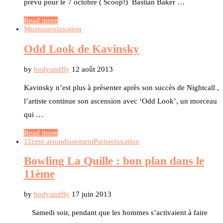
prévu pour le 7 octobre ( Scoop!) Bastian Baker …
Read more
Musique
relaxation
Odd Look de Kavinsky
by
bodyandfly
12 août 2013
Kavinsky n’est plus à présenter après son succès de Nightcall ,
l’artiste continue son ascension avec ‘Odd Look’, un morceau
qui …
Read more
11ème arrondissement
Paris
relaxation
Bowling La Quille : bon plan dans le
11ème
by
bodyandfly
17 juin 2013
Samedi soir, pendant que les hommes s’activaient à faire