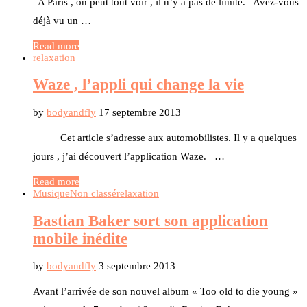
A Paris , on peut tout voir , il n’y a pas de limite. Avez-vous
déjà vu un …
Read more
relaxation
Waze , l’appli qui change la vie
by
bodyandfly
17 septembre 2013
Cet article s’adresse aux automobilistes. Il y a quelques
jours , j’ai découvert l’application Waze. …
Read more
Musique
Non classé
relaxation
Bastian Baker sort son application
mobile inédite
by
bodyandfly
3 septembre 2013
Avant l’arrivée de son nouvel album « Too old to die young »