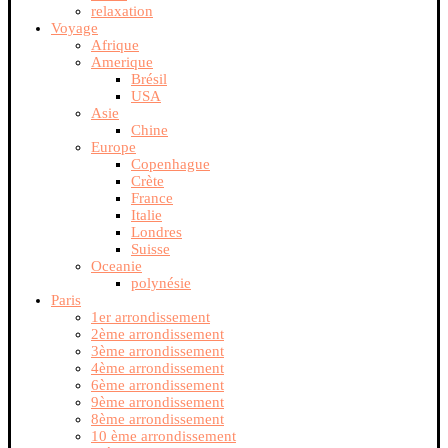
relaxation
Voyage
Afrique
Amerique
Brésil
USA
Asie
Chine
Europe
Copenhague
Crète
France
Italie
Londres
Suisse
Oceanie
polynésie
Paris
1er arrondissement
2ème arrondissement
3ème arrondissement
4ème arrondissement
6ème arrondissement
9ème arrondissement
8ème arrondissement
10 ème arrondissement