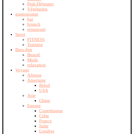
Petit-Déjeuner
Végétarien
gastronomie
bar
brunch
restaurant
Sport
FITNESS
Training
Bien-être
Beauté
Mode
relaxation
Voyage
Afrique
Amerique
Brésil
USA
Asie
Chine
Europe
Copenhague
Crète
France
Italie
Londres