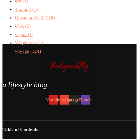
test
(1)
Training
(1)
Uncategorized
(138)
USA
(5)
vegan
(1)
Végétarien
(1)
voyage
(124)
a lifestyle blog
Youtube
Envelope
Instagram
Twitch
Table of Contents