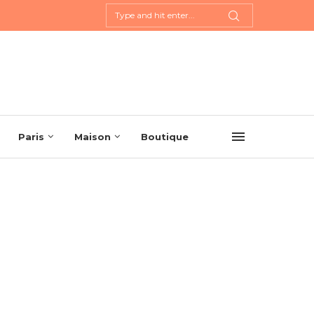
URMANDE...
ÉSOR...
EMENT ?
 À...
Paris
Maison
Boutique