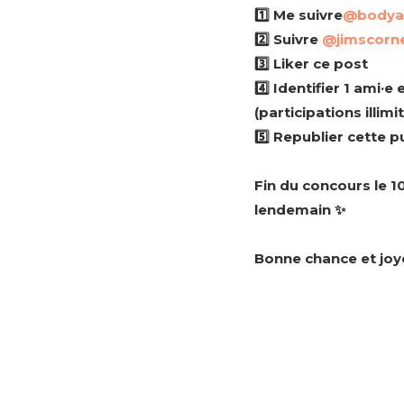
1️⃣ Me suivre
@
bodya
2️⃣ Suivre
@jimscorn
3️⃣ Liker ce post
4️⃣ Identifier 1 ami
(participations illim
5️⃣ Republier cette 
Fin du concours le 10
lendemain ✨
Bonne chance et joy