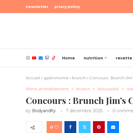
newsletter
priacy policy
Home
nutrition
recette
Accueil
»
gastronomie
»
brunch
»
Concours : Brunch Jim
9ème arrondissement
brunch
Nouveauté
res
Concours : Brunch Jim’s 
by
Bodyandfly
7 décembre 2025
0 comme
0