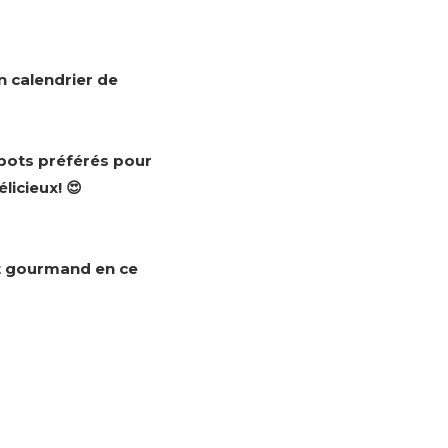
 calendrier de
spots préférés pour
icieux! 😍
et gourmand en ce